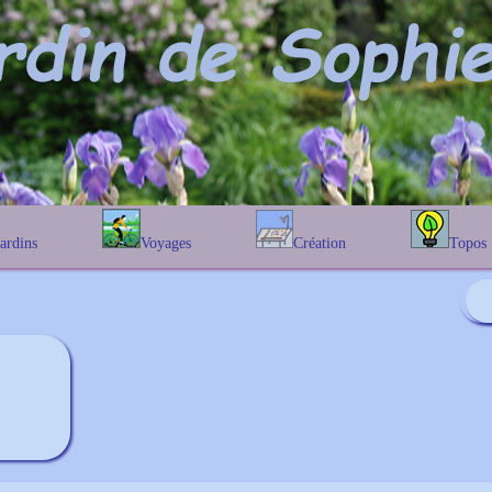
Jardins
Voyages
Création
Topos
étique
En Belgique
Prairies fleuries
Les chênes
Couleur des fleurs
phique
En France
Les Helenium
Au Royaume-Uni
Les Hamameli
Les Galanthu
Les Euonymu