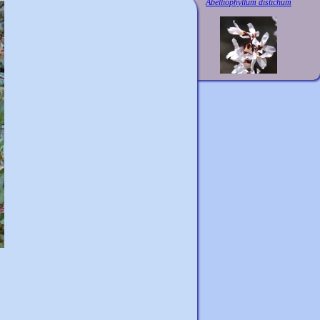
Abelliophyllum distichum