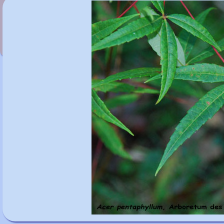
Acer pensylvanicum 'Erythrocladum'