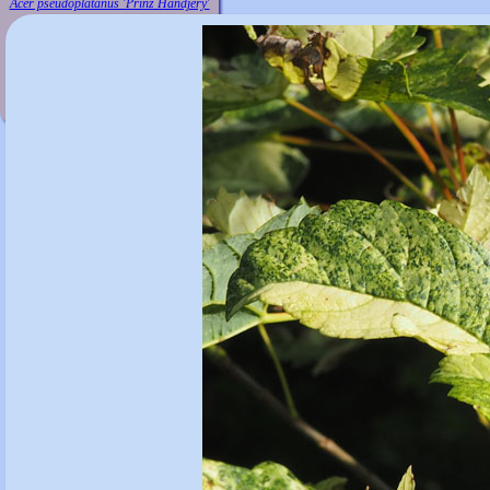
Acer pseudoplatanus 'Prinz Handjéry'