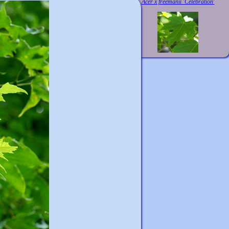
Acer x freemanii 'Celebration'