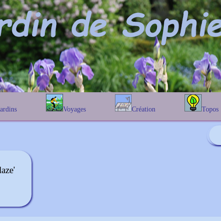
Jardins
Voyages
Création
Topos
étique
En Belgique
Prairies fleuries
Les chênes
Couleur des fleurs
phique
En France
Les Helenium
Au Royaume-Uni
Les Hamameli
Les Galanthu
aze'
Les Euonymu