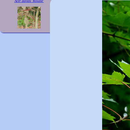
Acer davidii 'Rosalie'