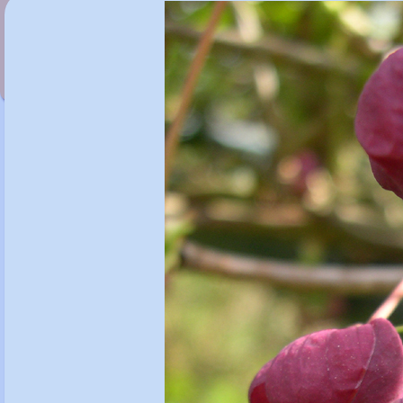
Ajuga reptans 'Atropurpurea'