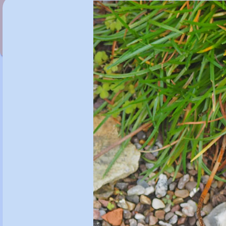
Argyranthemum gracile 'Chelsea Girl'