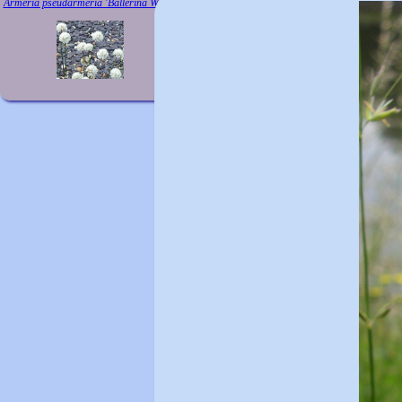
Armeria pseudarmeria 'Ballerina White'