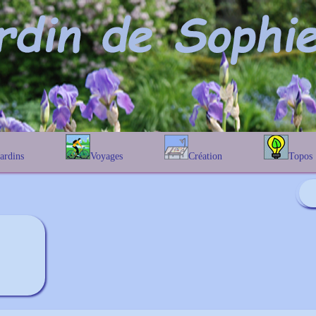
Jardins
Voyages
Création
Topos
étique
En Belgique
Prairies fleuries
Les chênes
Couleur des fleurs
phique
En France
Les Helenium
Au Royaume-Uni
Les Hamameli
Les Galanthu
Les Euonymu