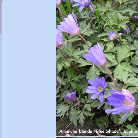
Anemone apennina 'Petrovac'