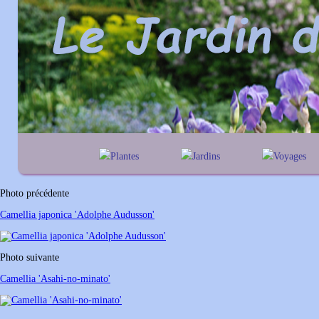
Plantes
Jardins
Voyages
A
B
C
D
E
alphabétique
En Belgique
F
G
H
I
J
géographique
En France
Photo précédente
K
L
M
N
O
Au Royaume-Un
Camellia japonica 'Adolphe Audusson'
P
Q
R
S
T
U
V
W
X
Y
Photo suivante
Z
Camellia 'Asahi-no-minato'