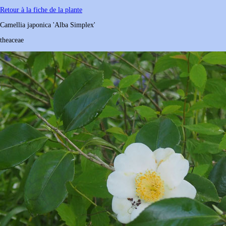
Retour à la fiche de la plante
Camellia
japonica
'Alba Simplex'
theaceae