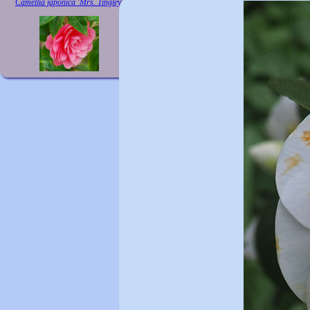
Camellia japonica 'Mrs. Tingley'