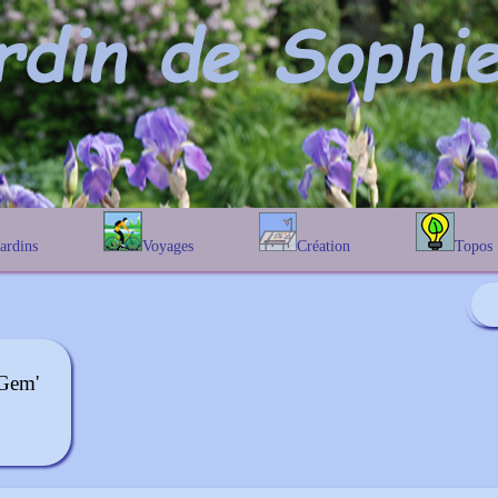
Jardins
Voyages
Création
Topos
étique
En Belgique
Prairies fleuries
Les chênes
Couleur des fleurs
phique
En France
Les Helenium
Au Royaume-Uni
Les Hamameli
Les Galanthu
 Gem'
Les Euonymu