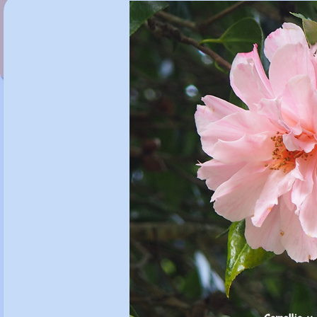
Camellia x williamsii 'Debbie'