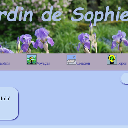
Jardins
Voyages
Création
Topos
étique
En Belgique
Prairies fleuries
Les chênes
Couleur des fleurs
phique
En France
Les Helenium
Au Royaume-Uni
Les Hamameli
Les Galanthu
dula'
Les Euonymu