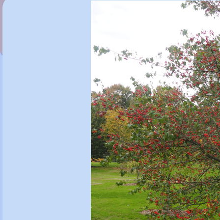
Crataegus persimilis 'Prunifolia
Splendens
'