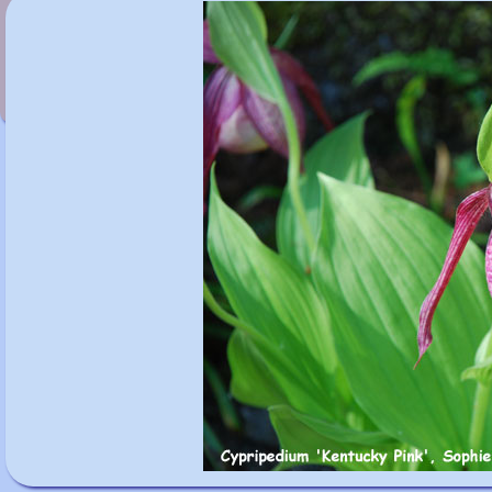
Cypripedium 'Kentucky Maxi'