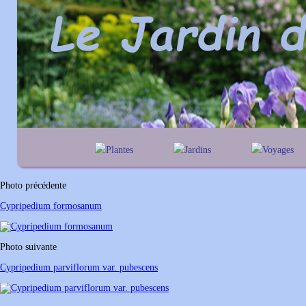
Plantes
Jardins
Voyages
A
B
C
D
E
alphabétique
En Belgique
F
G
H
I
J
géographique
En France
Photo précédente
K
L
M
N
O
Au Royaume-Un
Cypripedium formosanum
P
Q
R
S
T
U
V
W
X
Y
Photo suivante
Z
Cypripedium parviflorum var. pubescens