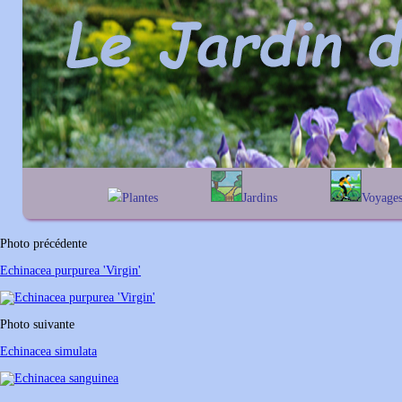
Plantes
Jardins
Voyage
A
B
C
D
E
alphabétique
En Belgique
F
G
H
I
J
géographique
En France
Photo précédente
K
L
M
N
O
Au Royaume-Un
Echinacea purpurea 'Virgin'
P
Q
R
S
T
U
V
W
X
Y
Photo suivante
Z
Echinacea simulata