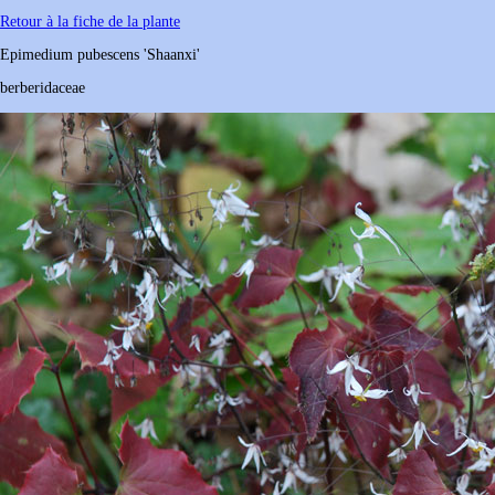
Retour à la fiche de la plante
Epimedium
pubescens
'Shaanxi'
berberidaceae