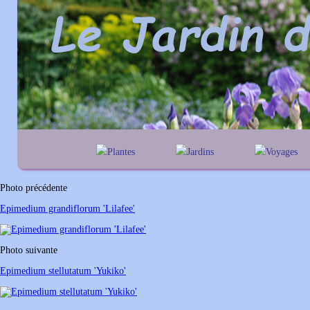
Plantes
Jardins
Voyages
A
B
C
D
E
alphabétique
En Belgique
F
G
H
I
J
géographique
En France
Photo précédente
K
L
M
N
O
Au Royaume-Un
Epimedium grandiflorum 'Lilafee'
P
Q
R
S
T
U
V
W
X
Y
Photo suivante
Z
Epimedium stellutatum 'Yukiko'