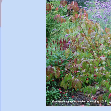
Euonymus oresbius