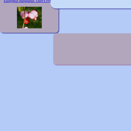
Euonymus bungeanus 'Dart's Pride'