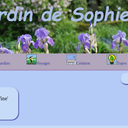
Jardins
Voyages
Création
Topos
étique
En Belgique
Prairies fleuries
Les chênes
Couleur des fleurs
phique
En France
Les Helenium
Au Royaume-Uni
Les Hamameli
Les Galanthu
ine'
Les Euonymu