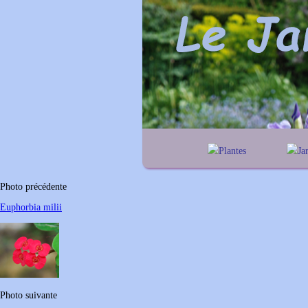
Plantes
Ja
A
B
C
D
E
alph
F
G
H
I
J
géog
Photo précédente
K
L
M
N
O
Euphorbia milii
P
Q
R
S
T
U
V
W
X
Y
Z
Photo suivante