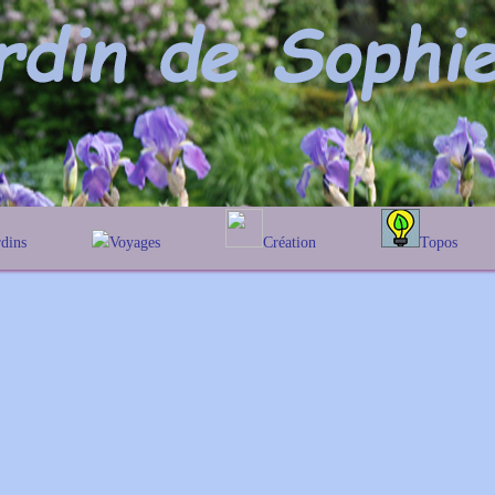
rdins
Voyages
Création
Topos
abétique
En Belgique
Prairies fleuries
Les chênes
Couleur des fleurs
raphique
En France
Les Heleniums
Au Royaume-Uni
Les Hamamelis
Les Galanthus
Les Euonymus