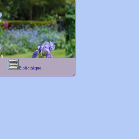
Bibliothèque
Lexique noms propres
Lexique botanique