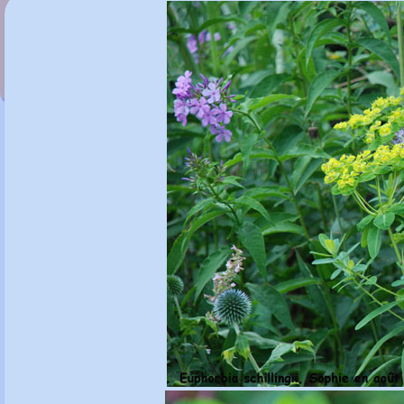
Euphorbia polychroma 'Purpurea'