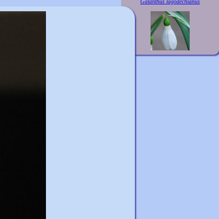
Galanthus lagodechianus