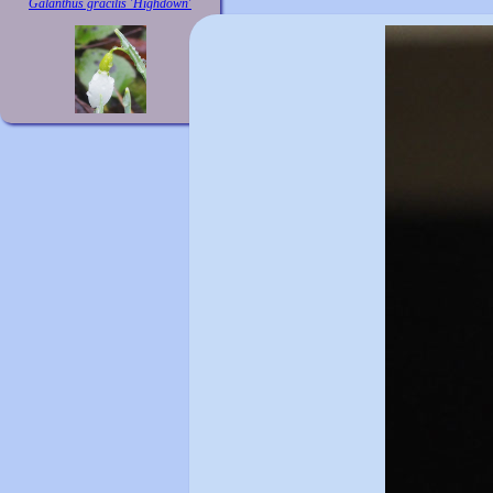
Galanthus gracilis 'Highdown'