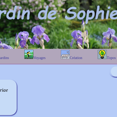
Jardins
Voyages
Création
Topos
étique
En Belgique
Prairies fleuries
Les chênes
Couleur des fleurs
phique
En France
Les Helenium
Au Royaume-Uni
Les Hamameli
Les Galanthu
riae
Les Euonymu