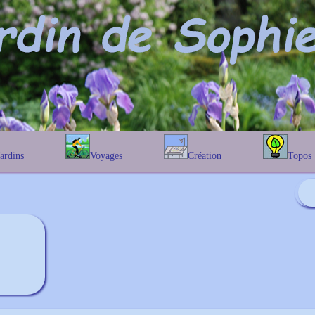
Jardins
Voyages
Création
Topos
étique
En Belgique
Prairies fleuries
Les chênes
Couleur des fleurs
phique
En France
Les Helenium
Au Royaume-Uni
Les Hamameli
Les Galanthu
Les Euonymu