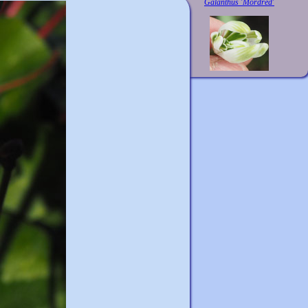
Galanthus 'Mordred'