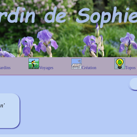
Jardins
Voyages
Création
Topos
étique
En Belgique
Prairies fleuries
Les chênes
Couleur des fleurs
phique
En France
Les Helenium
Au Royaume-Uni
Les Hamameli
Les Galanthu
n'
Les Euonymu