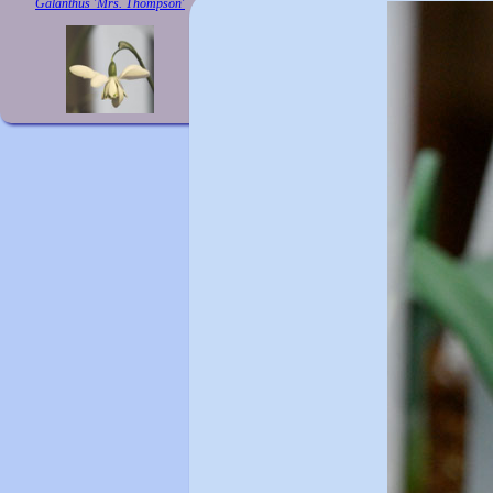
Galanthus 'Mrs. Thompson'