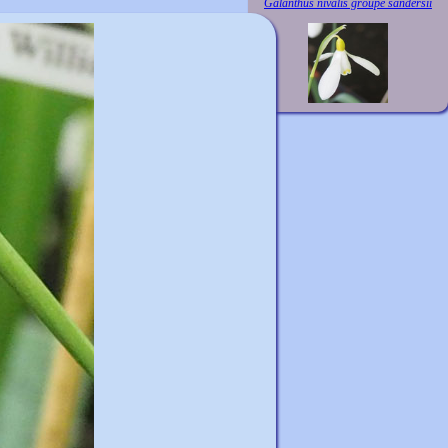
Galanthus nivalis groupe sandersii