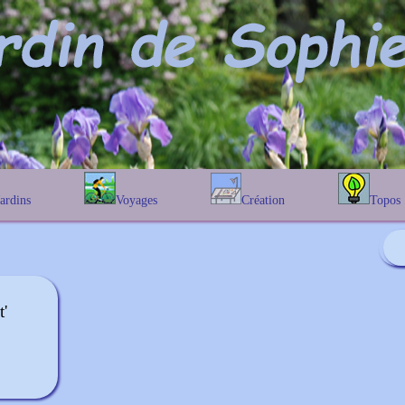
Jardins
Voyages
Création
Topos
étique
En Belgique
Prairies fleuries
Les chênes
Couleur des fleurs
phique
En France
Les Helenium
Au Royaume-Uni
Les Hamameli
Les Galanthu
'
Les Euonymu