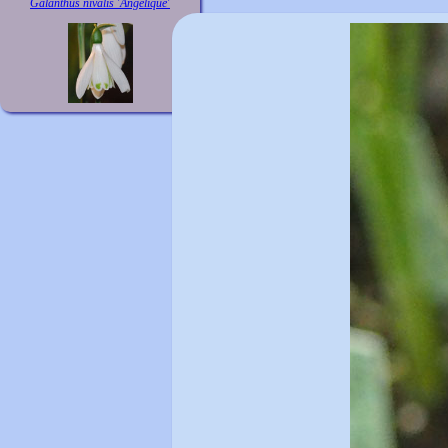
Galanthus nivalis 'Angélique'