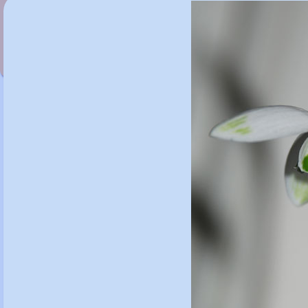
Galanthus elwesii 'Helen Tomlinson'