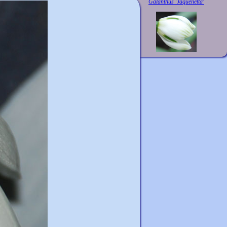
Galanthus 'Jaquenetta'