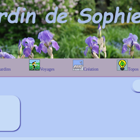
Jardins
Voyages
Création
Topos
étique
En Belgique
Prairies fleuries
Les chênes
Couleur des fleurs
phique
En France
Les Helenium
Au Royaume-Uni
Les Hamameli
Les Galanthu
Les Euonymu