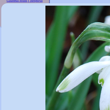
Galanthus nivalis f. pleniflorus
'Doncaster's Double Charmer'