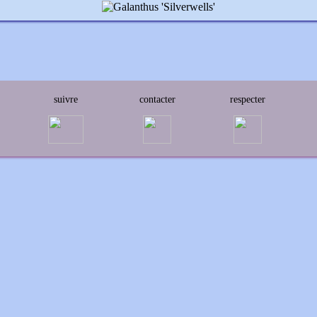
suivre
contacter
respecter