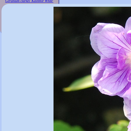
Geranium clarkei 'Kashmir White'