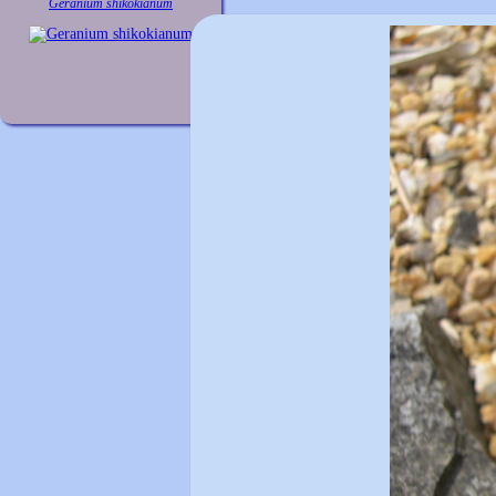
Geranium shikokianum