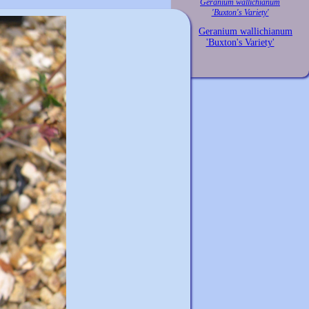
Geranium wallichianum
'Buxton's Variety'