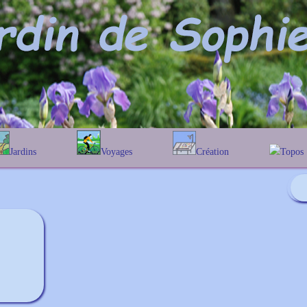
Jardins
Voyages
Création
Topos
phabétique
En Belgique
Prairies fleuries
Les chê
Couleur des fleurs
ographique
En France
Les Helen
Au Royaume-Uni
Les Hamam
Les Galan
Les Euon