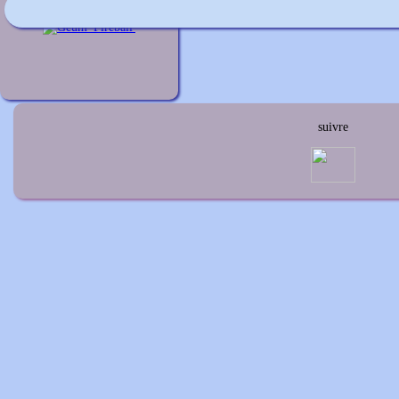
Geum 'Fireball'
suivre