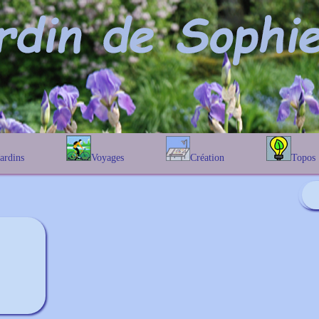
Jardins
Voyages
Création
Topos
étique
En Belgique
Prairies fleuries
Les chênes
Couleur des fleurs
phique
En France
Les Helenium
Au Royaume-Uni
Les Hamameli
Les Galanthu
Les Euonymu