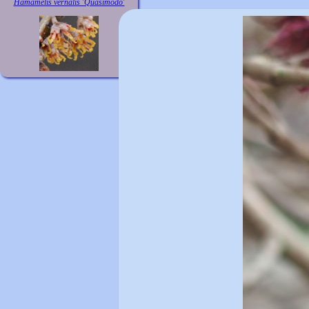
Hamamelis vernalis 'Quasimodo'