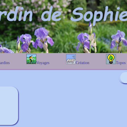
Jardins
Voyages
Création
Topos
étique
En Belgique
Prairies fleuries
Les chênes
Couleur des fleurs
phique
En France
Les Helenium
Au Royaume-Uni
Les Hamameli
Les Galanthu
Les Euonymu