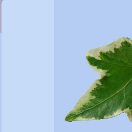
Hedera helix 'Buttercup'