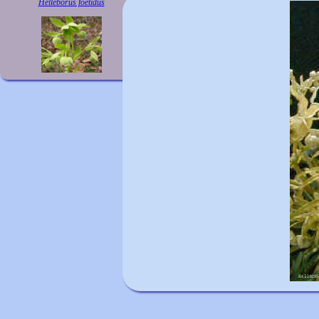
Helleborus foetidus