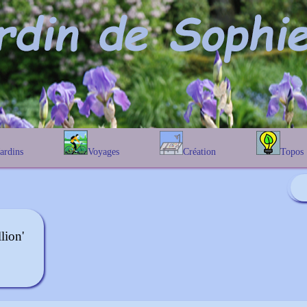
Jardins
Voyages
Création
Topos
étique
En Belgique
Prairies fleuries
Les chênes
Couleur des fleurs
phique
En France
Les Helenium
Au Royaume-Uni
Les Hamameli
Les Galanthu
lion'
Les Euonymu