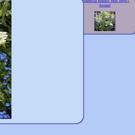
Helleborus foetidus 'Miss Jekyll's
Scented'