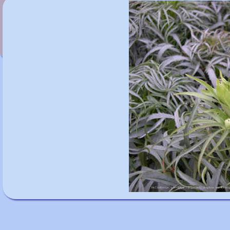
Helleborus foetidus 'Sienna'