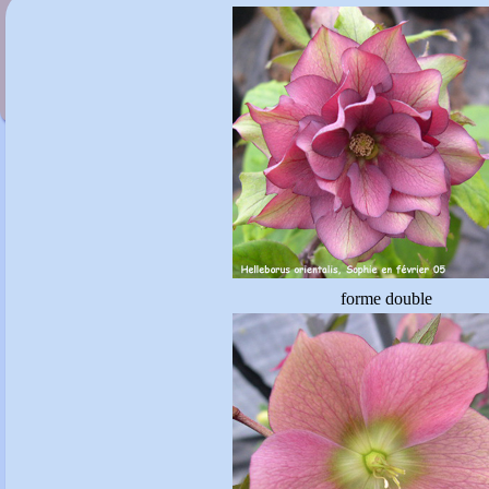
Helleborus foetidus 'Wester Flisk'
forme double