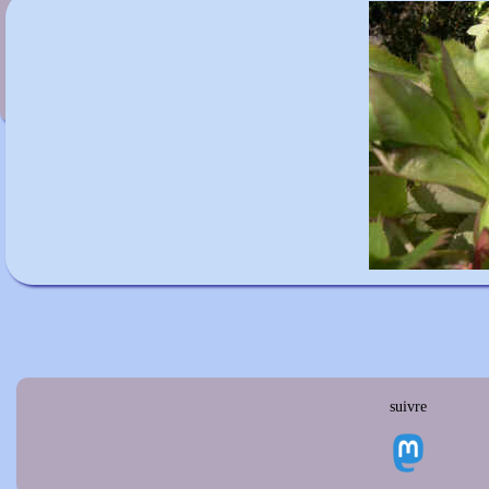
Helleborus purpurascens
suivre