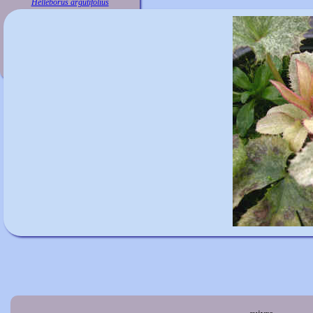
Helleborus argutifolius