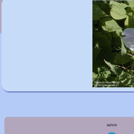
x Heucherella 'Sunspot'
suivre