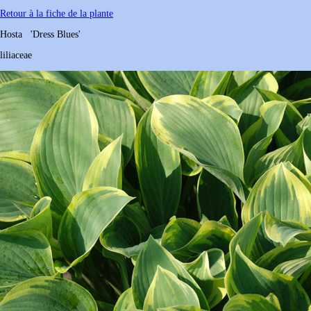
Retour à la fiche de la plante
Hosta
'Dress Blues'
liliaceae