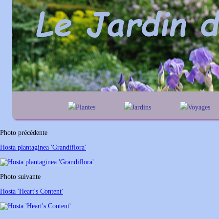
Plantes
Jardins
Voyages
A
B
C
D
E
alphabétique
En Belgique
F
G
H
I
J
géographique
En France
Photo précédente
K
L
M
N
O
Au Royaume-Un
Hosta plantaginea 'Grandiflora'
P
Q
R
S
T
U
V
W
X
Y
Photo suivante
Z
Hosta 'Heart's Content'