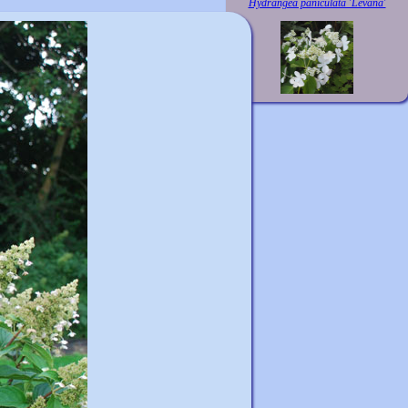
Hydrangea paniculata 'Levana'