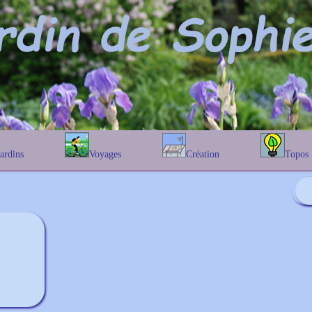
Jardins
Voyages
Création
Topos
étique
En Belgique
Prairies fleuries
Les chênes
Couleur des fleurs
phique
En France
Les Helenium
Au Royaume-Uni
Les Hamameli
Les Galanthu
Les Euonymu