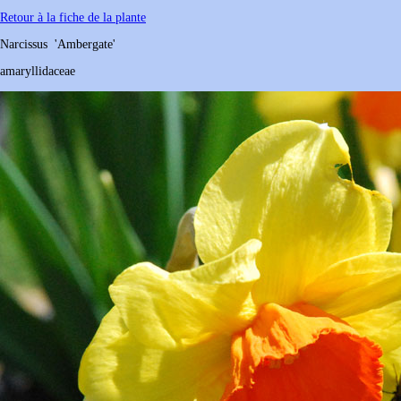
Retour à la fiche de la plante
Narcissus
'Ambergate'
amaryllidaceae