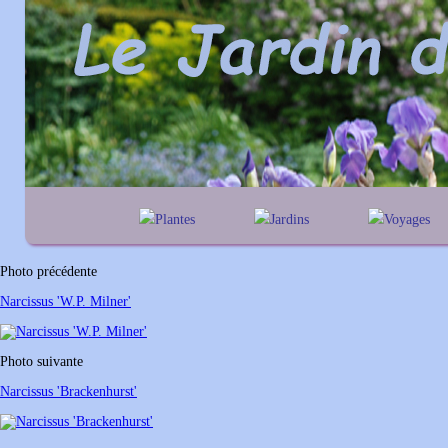
Plantes
Jardins
Voyages
A
B
C
D
E
alphabétique
En Belgique
F
G
H
I
J
géographique
En France
Photo précédente
K
L
M
N
O
Au Royaume-Un
Narcissus 'W.P. Milner'
P
Q
R
S
T
U
V
W
X
Y
Photo suivante
Z
Narcissus 'Brackenhurst'