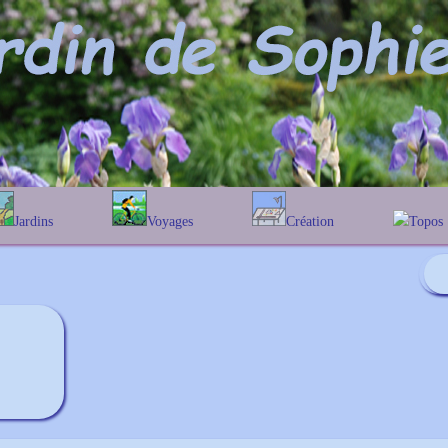
Jardins
Voyages
Création
Topos
phabétique
En Belgique
Prairies fleuries
Les chê
Couleur des fleurs
ographique
En France
Les Helen
Au Royaume-Uni
Les Hamam
Les Galan
Les Euon