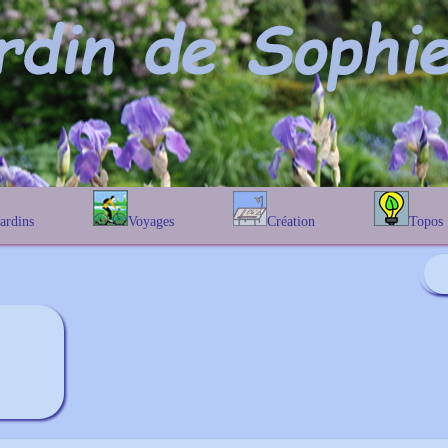
Jardins
Voyages
Création
Topos
étique
En Belgique
Prairies fleuries
Les chênes
Couleur des fleurs
phique
En France
Les Helenium
Au Royaume-Uni
Les Hamameli
Les Galanthu
Les Euonymu