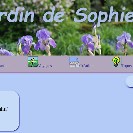
Jardins
Voyages
Création
Topos
étique
En Belgique
Prairies fleuries
Les chênes
Couleur des fleurs
phique
En France
Les Helenium
Au Royaume-Uni
Les Hamameli
Les Galanthu
Les Euonymu
ahn'