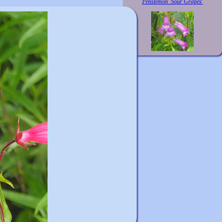
Penstemon 'Sour Grapes'