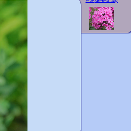
Phlox paniculata 'Judy'