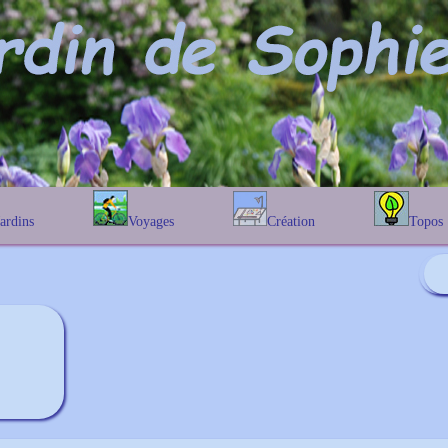
Jardins
Voyages
Création
Topos
étique
En Belgique
Prairies fleuries
Les chênes
Couleur des fleurs
phique
En France
Les Helenium
Au Royaume-Uni
Les Hamameli
Les Galanthu
Les Euonymu