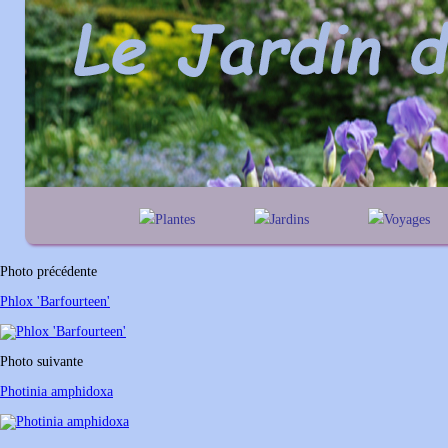
Plantes
Jardins
Voyages
A
B
C
D
E
alphabétique
En Belgique
F
G
H
I
J
géographique
En France
Photo précédente
K
L
M
N
O
Au Royaume-Un
Phlox 'Barfourteen'
P
Q
R
S
T
U
V
W
X
Y
Photo suivante
Z
Photinia amphidoxa