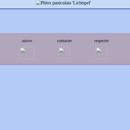
suivre
contacter
respecter